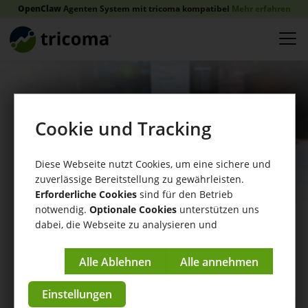
OpenClaw
Agenten System mit tricoma kompatibel
Mehr erfahren
Cookie und Tracking
Diese Webseite nutzt Cookies, um eine sichere und
zuverlässige Bereitstellung zu gewährleisten.
Erforderliche Cookies
sind für den Betrieb
notwendig.
Optionale Cookies
unterstützen uns
dabei, die Webseite zu analysieren und
kontinuierlich zu verbessern.
Weboffice
Impressum
|
Datenschutzerklärung
Daten
Einstellungen