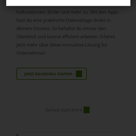
Greife einfach per Netzwerklaufwerk auf all deine
Kalkulationen, Bilder und mehr zu. Mit den Apps
hast du eine praktische Datenablage direkt in
deinem tricoma. So behältst du immer den
Überblick und kannst effizient arbeiten. Erfahre
jetzt mehr über diese innovative Lösung für
Unternehmer!
Jetzt kostenlos starten
Zurück zum Store