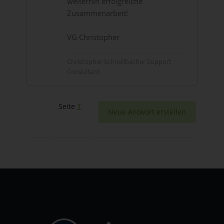
weiterhin erfolgreiche
Zusammenarbeit!
VG Christopher
Christopher Schnellbächer Support
Consultant
Seite
1
Neue Antwort erstellen