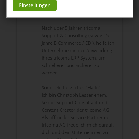
Einstellungen
Hallo Zusammen!
Nach über 5 Jahren tricoma
Support & Consulting (sowie 15
Jahre E-Commerce / EDI), helfe ich
Unternehmen in der Anwendung
ihres tricoma ERP System, um
schnellerer und sicherer zu
werden.
Somit ein herzliches "Hallo"!
Ich bin Christoph Lesser ehem.
Senior Support Consultant und
Content Creator der tricoma AG.
Als offizieller Service Partner der
tricoma AG freue ich mich darauf,
dich und dein Unternehmen zu