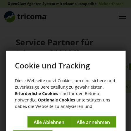
OpenClaw
Agenten System mit tricoma kompatibel
Mehr erfahren
Service Partner für
tricoma [#1414]
Forenbereich:
Cookie und Tracking
Zur Forenübersicht
Dienstleistungen und mehr
Diese Webseite nutzt Cookies, um eine sichere und
Neue Antwort erstellen
zuverlässige Bereitstellung zu gewährleisten.
Erforderliche Cookies
sind für den Betrieb
notwendig.
Optionale Cookies
unterstützen uns
Less Organix Digital
(1 Beiträge)
dabei, die Webseite zu analysieren und
21.11.2025 11:41:12
kontinuierlich zu verbessern.
Service Partner
Impressum
|
Datenschutzerklärung
für tricoma