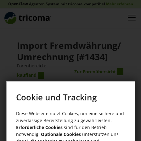
OpenClaw
Agenten System mit tricoma kompatibel
Mehr erfahren
Import Fremdwährung/
Umrechnung [#1434]
Forenbereich:
Zur Forenübersicht
kaufland
Neue Antwort erstellen
Cookie und Tracking
Diese Webseite nutzt Cookies, um eine sichere und
kein Bild
Dirk
(18 Beiträge)
06.01.2026 13:57:30
zuverlässige Bereitstellung zu gewährleisten.
vorhanden
Import
Erforderliche Cookies
sind für den Betrieb
notwendig.
Optionale Cookies
unterstützen uns
Fremdwährung/