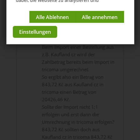
dabei, die Webseite zu analysieren und
kontinuierlich zu verbessern.
Umrechnung
Impressum
|
Datenschutzerklärung
Hallo Zusammen,
Einstellungen
wir verkaufen seit kurzem auf
Kaufland cz und pl.
Beim Import einer Bestellung aus
z.B. Kaufland cz wird der
Zahlbetrag bereits beim Import in
tricoma umgerechnet.
So ergibt also ein Betrag von
843,72 Kč aus Kaufland cz in
tricoma einen Betrag von
20426,46 Kč.
Sollte der Import nicht 1:1
erfolgen und erst dann die
Umrechnung in tricoma erfolgen?
843,72 Kč sollten doch aus
Kaufland cz in tricoma 843,72 Kč