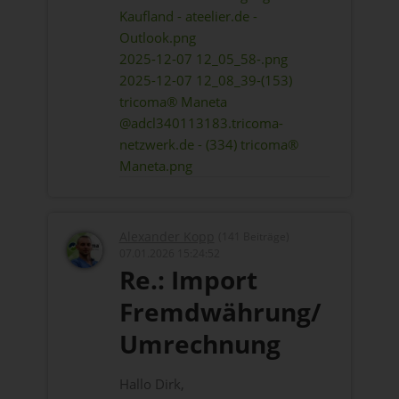
Kaufland - ateelier.de -
Outlook.png
2025-12-07 12_05_58-.png
2025-12-07 12_08_39-(153)
tricoma® Maneta
@adcl340113183.tricoma-
netzwerk.de - (334) tricoma®
Maneta.png
Alexander Kopp
(141 Beiträge)
07.01.2026 15:24:52
Re.: Import
Fremdwährung/
Umrechnung
Hallo Dirk,