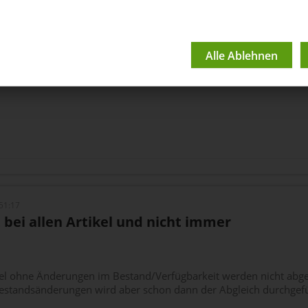
e Artikel verkauft werden , die nicht am Lager sind
ikel mal eingerahmt, zuvor hatte ich auch händisch den Bestands
51:17
 bei allen Artikel und nicht immer
el ohne Änderungen im Bestand/Verfügbarkeit werden nicht abgeg
Bestandsänderungen wird aber schon dann der Abgleich durchgefü