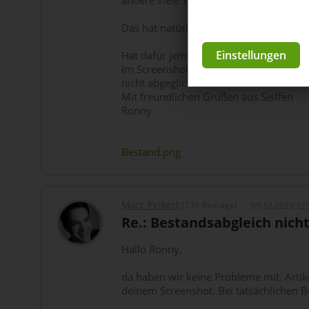
andere viele Tage gar nicht.
Das hat natürlich zum Nachteil ,das viel
Einstellungen
Hat dafür jemand eine Lösung?
Im Screenshot hab ich verschiedene Art
nicht abgeglichen
Mit freundlichen Grüßen aus Seiffen
Ronny
Bestand.png
Marc Peikert
(139 Beiträge)
09.12.2023 12:
Re.: Bestandsabgleich nicht
Hallo Ronny,
da haben wir keine Probleme mit. Artik
deinem Screenshot. Bei tatsächlichen 