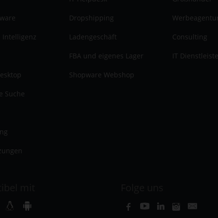
tware
Dropshipping
Werbeagentu
 Intelligenz
Ladengeschäft
Consulting
FBA und eigenes Lager
IT Dienstleist
esktop
Shopware Webshop
te Suche
ung
zungen
ibel mit
Folge uns