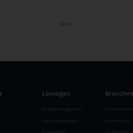
Seite
1
t
Lösungen
Branche
Projektmanagement
Stationärer H
Leadmanagement
eCommerce
IT Helpdesk
Großhandel