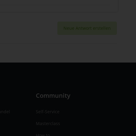
Neue Antwort erstellen
n
Community
andel
Self-Service
Masterclass
How to