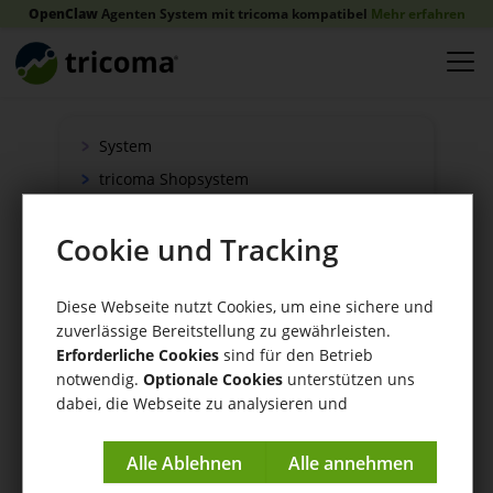
OpenClaw
Agenten System mit tricoma kompatibel
Mehr erfahren
System
tricoma Shopsystem
Onlineshop
Cookie und Tracking
Verkauf
Schnittstellen
Diese Webseite nutzt Cookies, um eine sichere und
Zahlung
zuverlässige Bereitstellung zu gewährleisten.
Versand
Erforderliche Cookies
sind für den Betrieb
WaWi/CRM
notwendig.
Optionale Cookies
unterstützen uns
dabei, die Webseite zu analysieren und
CRM Tools
kontinuierlich zu verbessern.
Impressum
|
Datenschutzerklärung