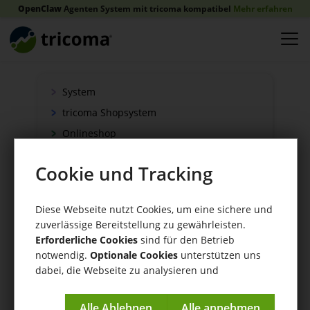
OpenClaw
Agenten System mit tricoma kompatibel
Mehr erfahren
System
tricoma Shopsystem
Onlineshop
Verkauf
Cookie und Tracking
Schnittstellen
Zahlung
Diese Webseite nutzt Cookies, um eine sichere und
Versand
zuverlässige Bereitstellung zu gewährleisten.
WaWi/CRM
Erforderliche Cookies
sind für den Betrieb
notwendig.
Optionale Cookies
unterstützen uns
CRM Tools
dabei, die Webseite zu analysieren und
kontinuierlich zu verbessern.