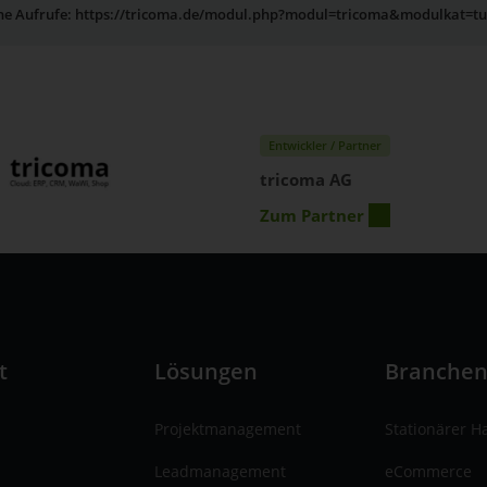
rne Aufrufe: https://tricoma.de/modul.php?modul=tricoma&modulkat=t
Entwickler / Partner
tricoma AG
Zum Partner
t
Lösungen
Branche
Projektmanagement
Stationärer H
Leadmanagement
eCommerce