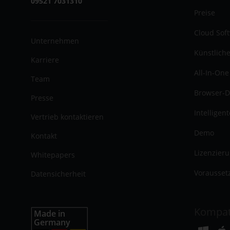
09521 7031310
Preise
Cloud Sof
Unternehmen
Künstliche
Karriere
All-In-One
Team
Browser-D
Presse
Intelligen
Vertrieb kontaktieren
Demo
Kontakt
Lizenzier
Whitepapers
Vorausset
Datensicherheit
Kompat