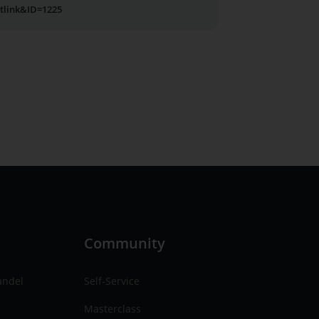
utlink&ID=1225
n
Community
andel
Self-Service
Masterclass