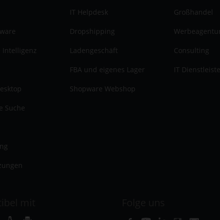
IT Helpdesk
Großhandel
tware
Dropshipping
Werbeagentu
 Intelligenz
Ladengeschäft
Consulting
FBA und eigenes Lager
IT Dienstleist
esktop
Shopware Webshop
te Suche
ung
zungen
ibel mit
Folge uns