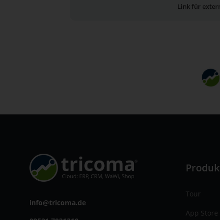
Link für exte
Produk
Tour
info@tricoma.de
App Store