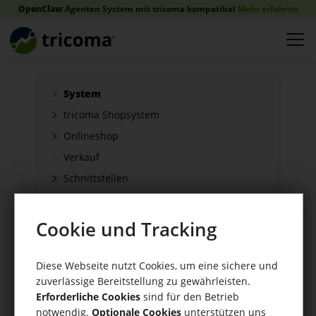
OpenClaw
Agenten System mit tricoma kompatibel
Mehr erfahren
System
tricoma Shopsystem
Onlineshop
Verkauf
Schnittstellen
Zahlung
Versand
Cookie und Tracking
WaWi/CRM
CRM Tools
Diese Webseite nutzt Cookies, um eine sichere und
zuverlässige Bereitstellung zu gewährleisten.
Erforderliche Cookies
sind für den Betrieb
notwendig.
Optionale Cookies
unterstützen uns