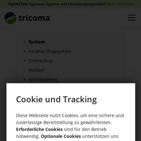
OpenClaw
Agenten System mit tricoma kompatibel
Mehr erfahren
System
tricoma Shopsystem
Onlineshop
Verkauf
Schnittstellen
Zahlung
Cookie und Tracking
Versand
WaWi/CRM
Diese Webseite nutzt Cookies, um eine sichere und
CRM Tools
zuverlässige Bereitstellung zu gewährleisten.
Erforderliche Cookies
sind für den Betrieb
notwendig.
Optionale Cookies
unterstützen uns