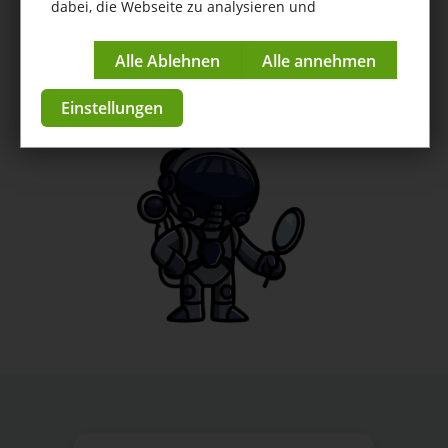
SDK Master
dabei, die Webseite zu analysieren und
kontinuierlich zu verbessern.
Anleitungen
Impressum
|
Datenschutzerklärung
zur App im Store
Einstellungen