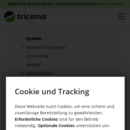
OpenClaw
Agenten System mit tricoma kompatibel
Mehr erfahren
System
tricoma Shopsystem
Onlineshop
Verkauf
Schnittstellen
Zahlung
Cookie und Tracking
Versand
WaWi/CRM
Diese Webseite nutzt Cookies, um eine sichere und
CRM Tools
zuverlässige Bereitstellung zu gewährleisten.
Erforderliche Cookies
sind für den Betrieb
notwendig.
Optionale Cookies
unterstützen uns