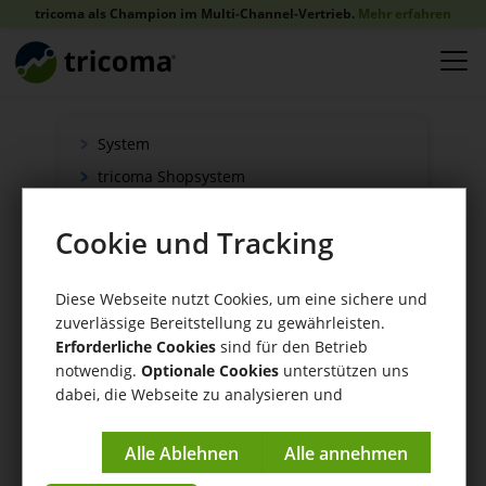
tricoma als Champion im Multi-Channel-Vertrieb.
Mehr erfahren
System
tricoma Shopsystem
Onlineshop
Cookie und Tracking
Verkauf
Schnittstellen
Diese Webseite nutzt Cookies, um eine sichere und
Zahlung
zuverlässige Bereitstellung zu gewährleisten.
Versand
Erforderliche Cookies
sind für den Betrieb
notwendig.
Optionale Cookies
unterstützen uns
WaWi/CRM
dabei, die Webseite zu analysieren und
CRM Tools
kontinuierlich zu verbessern.
Impressum
|
Datenschutzerklärung