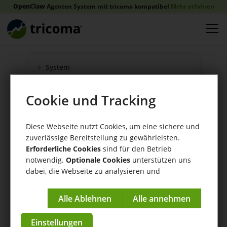
OpenClaw
Agenten System mit tricoma kompatibel
Mehr erfahren
System
tricoma Shopsystem
Cookie und Tracking
Onlineshop
Verkauf
Diese Webseite nutzt Cookies, um eine sichere und
Schnittstellen
zuverlässige Bereitstellung zu gewährleisten.
Zahlung
Erforderliche Cookies
sind für den Betrieb
Versand
notwendig.
Optionale Cookies
unterstützen uns
dabei, die Webseite zu analysieren und
WaWi/CRM
kontinuierlich zu verbessern.
CRM Tools
Impressum
|
Datenschutzerklärung
Einstellungen