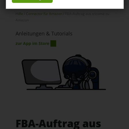
Connector für Amazon
Hilfe
/
Connector für Amazon
/ FBA-Auftrag aus tricoma zu
Amazon
Anleitungen & Tutorials
zur App im Store
FBA-Auftrag aus