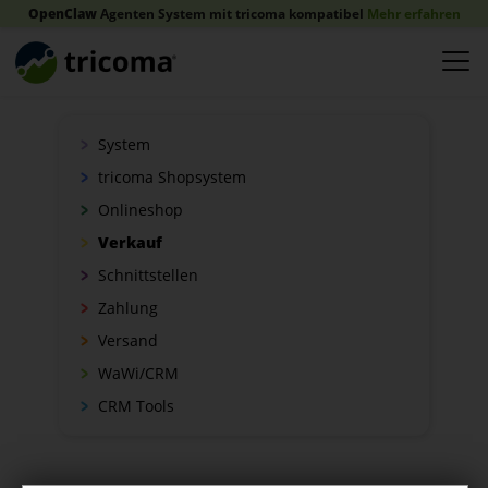
OpenClaw
Agenten System mit tricoma kompatibel
Mehr erfahren
System
tricoma Shopsystem
Onlineshop
Verkauf
Schnittstellen
Zahlung
Versand
WaWi/CRM
CRM Tools