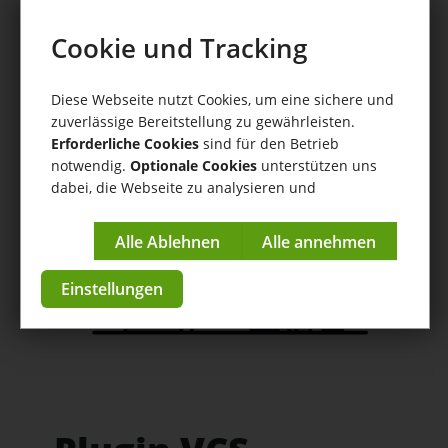
Connector für Amazon
Cookie und Tracking
Hilfe
/
Connector für Amazon
/ Plugin VCS
Gutschriftenupload zu Amazon: Einstellungen und
Funktionsweise der Gutschriftenübermittlung
Diese Webseite nutzt Cookies, um eine sichere und
zuverlässige Bereitstellung zu gewährleisten.
Anleitungen & Tutorials
Erforderliche Cookies
sind für den Betrieb
notwendig.
Optionale Cookies
unterstützen uns
zur App im Store
dabei, die Webseite zu analysieren und
kontinuierlich zu verbessern.
Impressum
|
Datenschutzerklärung
Einstellungen