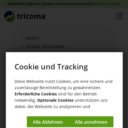
OpenClaw
Agenten System mit tricoma kompatibel
Mehr erfahren
System
tricoma Shopsystem
Onlineshop
Verkauf
Cookie und Tracking
Schnittstellen
Zahlung
Diese Webseite nutzt Cookies, um eine sichere und
zuverlässige Bereitstellung zu gewährleisten.
Versand
Erforderliche Cookies
sind für den Betrieb
WaWi/CRM
notwendig.
Optionale Cookies
unterstützen uns
dabei, die Webseite zu analysieren und
CRM Tools
kontinuierlich zu verbessern.
Impressum
|
Datenschutzerklärung