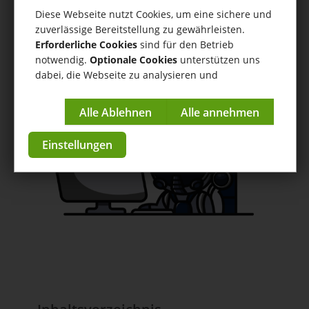
Auftragskiller
Diese Webseite nutzt Cookies, um eine sichere und
zuverlässige Bereitstellung zu gewährleisten.
Hilfe
/
Auftragskiller
/ Regeln für die Bestellaufteilung
Erforderliche Cookies
sind für den Betrieb
konfigurieren
notwendig.
Optionale Cookies
unterstützen uns
dabei, die Webseite zu analysieren und
Anleitungen & Tutorials
kontinuierlich zu verbessern.
zur App im Store
Impressum
|
Datenschutzerklärung
Einstellungen