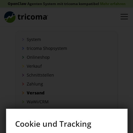
OpenClaw
Agenten System mit tricoma kompatibel
Mehr erfahren
System
tricoma Shopsystem
Onlineshop
Verkauf
Schnittstellen
Zahlung
Versand
WaWi/CRM
CRM Tools
Cookie und Tracking