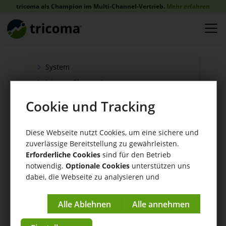
tricoma als Champion im Multi-Channel-Vertrieb.
Mehr erfahren
System
tricoma Shopsystem
Onlineshop
Cookie und Tracking
Verkauf
Schnittstellen
Diese Webseite nutzt Cookies, um eine sichere und
Zahlung
zuverlässige Bereitstellung zu gewährleisten.
Erforderliche Cookies
sind für den Betrieb
Versand
notwendig.
Optionale Cookies
unterstützen uns
WaWi/CRM
dabei, die Webseite zu analysieren und
CRM Tools
kontinuierlich zu verbessern.
Impressum
|
Datenschutzerklärung