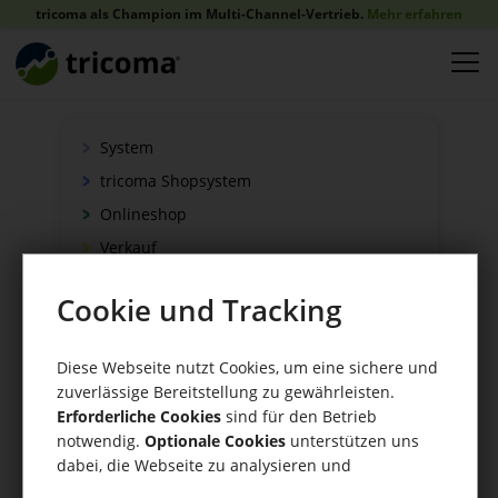
tricoma als Champion im Multi-Channel-Vertrieb.
Mehr erfahren
System
tricoma Shopsystem
Onlineshop
Verkauf
Schnittstellen
Cookie und Tracking
Zahlung
Versand
Diese Webseite nutzt Cookies, um eine sichere und
WaWi/CRM
zuverlässige Bereitstellung zu gewährleisten.
CRM Tools
Erforderliche Cookies
sind für den Betrieb
notwendig.
Optionale Cookies
unterstützen uns
dabei, die Webseite zu analysieren und
kontinuierlich zu verbessern.