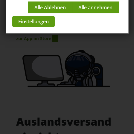
DHL Connector
Impressum
|
Datenschutzerklärung
Hilfe
/
DHL Connector
/ Auslandsversand einrichten
Einstellungen
Anleitungen & Tutorials
zur App im Store
Auslandsversand