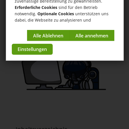
zuverlässige Bereitstellung zu gewährleisten.
DHL Connector
Erforderliche Cookies
sind für den Betrieb
notwendig.
Optionale Cookies
unterstützen uns
Hilfe
/
DHL Connector
/ Probleme beim Generieren von DHL-
dabei, die Webseite zu analysieren und
Paketlabels
kontinuierlich zu verbessern.
Anleitungen & Tutorials
Impressum
|
Datenschutzerklärung
zur App im Store
Einstellungen