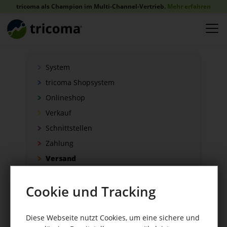
tricoma als Champion im Multi-Channel-Vertrieb.
Mehr erfahren
System
tricoma Shopsystem
Onlineshop
Verkauf
Schnittstellen
Zahlung
Versand
WaWi/CRM
Cookie und Tracking
CRM Tools
Diese Webseite nutzt Cookies, um eine sichere und