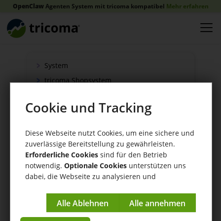
OpenClaw
Agenten System mit tricoma kompatibel
Mehr erfahren
System
tricoma Shopsystem
Onlineshop
Cookie und Tracking
Verkauf
Schnittstellen
Diese Webseite nutzt Cookies, um eine sichere und
Zahlung
zuverlässige Bereitstellung zu gewährleisten.
Versand
Erforderliche Cookies
sind für den Betrieb
notwendig.
Optionale Cookies
unterstützen uns
WaWi/CRM
dabei, die Webseite zu analysieren und
CRM Tools
kontinuierlich zu verbessern.
Impressum
|
Datenschutzerklärung