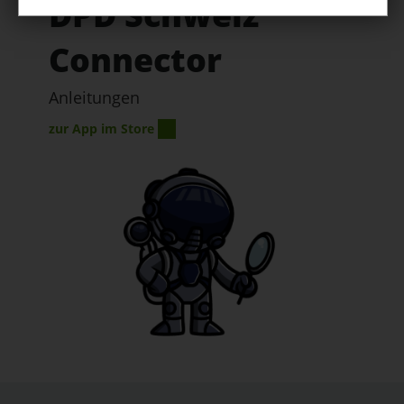
DPD Schweiz
Connector
Anleitungen
zur App im Store