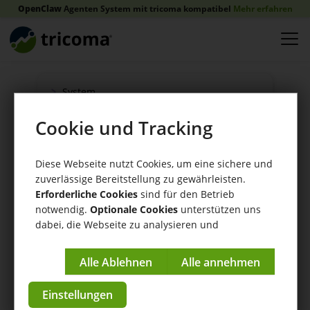
OpenClaw
Agenten System mit tricoma kompatibel
Mehr erfahren
System
tricoma Shopsystem
Cookie und Tracking
Onlineshop
Verkauf
Diese Webseite nutzt Cookies, um eine sichere und
Schnittstellen
zuverlässige Bereitstellung zu gewährleisten.
Erforderliche Cookies
sind für den Betrieb
Zahlung
notwendig.
Optionale Cookies
unterstützen uns
Versand
dabei, die Webseite zu analysieren und
WaWi/CRM
kontinuierlich zu verbessern.
CRM Tools
Impressum
|
Datenschutzerklärung
Einstellungen