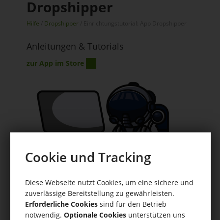
Dropshipper
Hilfe
/
Dropshipper
/ Einrichtungstutorial: App Dropshipper
Anleitungen & Tutorials
zur App im Store
Cookie und Tracking
Diese Webseite nutzt Cookies, um eine sichere und
zuverlässige Bereitstellung zu gewährleisten.
Erforderliche Cookies
sind für den Betrieb
Inhaltsverzeichnis
notwendig.
Optionale Cookies
unterstützen uns