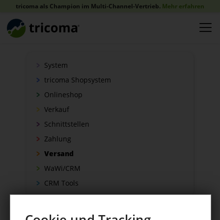
tricoma als Champion im Multi-Channel-Vertrieb.
Mehr erfahren
System
tricoma Shopsystem
Onlineshop
Verkauf
Schnittstellen
Zahlung
Versand
WaWi/CRM
CRM Tools
Cookie und Tracking