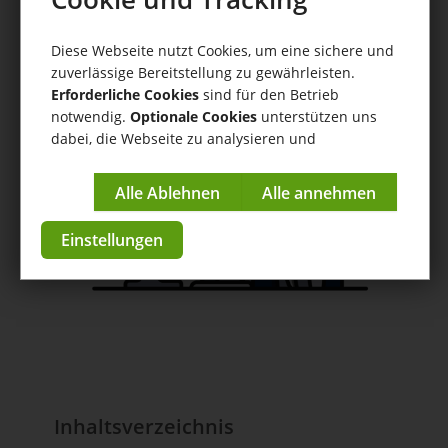
GLS ShipIT
Hilfe
/
GLS ShipIT
/ Bedienung des GLS ShipIT Connectors
Diese Webseite nutzt Cookies, um eine sichere und
zuverlässige Bereitstellung zu gewährleisten.
Anleitungen & Tutorials
Erforderliche Cookies
sind für den Betrieb
notwendig.
Optionale Cookies
unterstützen uns
zur App im Store
dabei, die Webseite zu analysieren und
kontinuierlich zu verbessern.
Impressum
|
Datenschutzerklärung
Einstellungen
Inhaltsverzeichnis