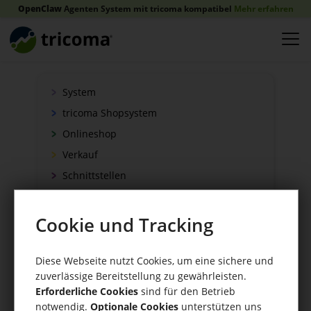
OpenClaw
Agenten System mit tricoma kompatibel
Mehr erfahren
System
tricoma Shopsystem
Onlineshop
Verkauf
Schnittstellen
Zahlung
Versand
Cookie und Tracking
WaWi/CRM
CRM Tools
Diese Webseite nutzt Cookies, um eine sichere und
zuverlässige Bereitstellung zu gewährleisten.
Erforderliche Cookies
sind für den Betrieb
notwendig.
Optionale Cookies
unterstützen uns