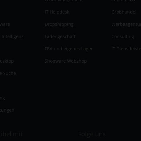
IT Helpdesk
Großhandel
tware
Dropshipping
Werbeagentu
 Intelligenz
Ladengeschäft
Consulting
FBA und eigenes Lager
IT Dienstleist
esktop
Shopware Webshop
te Suche
ung
zungen
ibel mit
Folge uns