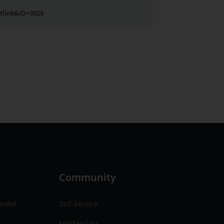
utlink&ID=3029
n
Community
andel
Self-Service
Masterclass