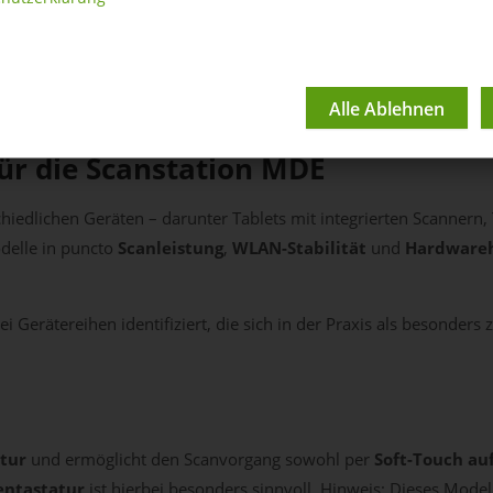
ware zur Nutzung (Stan
r die Scanstation MDE
iedlichen Geräten – darunter Tablets mit integrierten Scannern,
odelle in puncto
Scanleistung
,
WLAN-Stabilität
und
Hardwareh
 Gerätereihen identifiziert, die sich in der Praxis als besonders 
tur
und ermöglicht den Scanvorgang sowohl per
Soft-Touch au
entastatur
ist hierbei besonders sinnvoll. Hinweis: Dieses Model