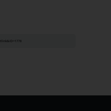
utlink&ID=1778