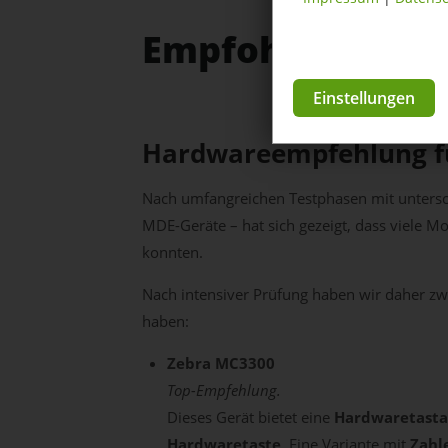
Empfohlene Hard
Einstellungen
Hardwareempfehlung fü
Nach umfangreichen Testphasen mit untersch
MDE-Geräte – hat sich gezeigt, dass viele M
konnten.
Nach intensiver Prüfung haben wir daher zwei
haben:
Zebra MC3300
Top-Empfehlung.
Dieses Gerät bietet eine
Hardwaretasta
Hardwaretaste
. Eine Variante mit
Zahl