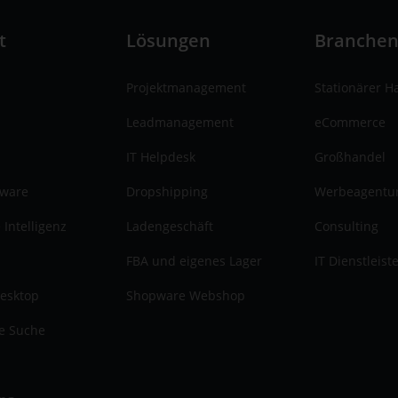
t
Lösungen
Branche
Projektmanagement
Stationärer H
Leadmanagement
eCommerce
IT Helpdesk
Großhandel
tware
Dropshipping
Werbeagentu
 Intelligenz
Ladengeschäft
Consulting
FBA und eigenes Lager
IT Dienstleist
esktop
Shopware Webshop
te Suche