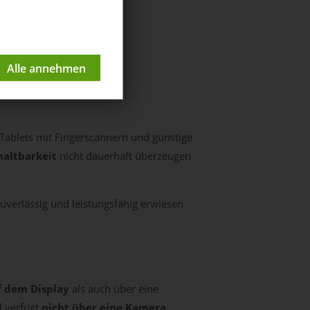
d 09/18)
 Tablets mit Fingerscannern und günstige
altbarkeit
nicht dauerhaft überzeugen
zuverlässig und leistungsfähig erwiesen
f dem Display
als auch über eine
l verfügt
nicht über eine Kamera
.