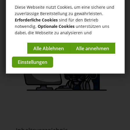
Scanstation MDE
Diese Webseite nutzt Cookies, um eine sichere und
zuverlässige Bereitstellung zu gewährleisten.
Hilfe
/
Scanstation MDE
/ Nutzung von Farben in der
Erforderliche Cookies
sind für den Betrieb
Scanstation MDE für Picklisten etc.
notwendig.
Optionale Cookies
unterstützen uns
dabei, die Webseite zu analysieren und
Anleitungen & Tutorials
kontinuierlich zu verbessern.
zur App im Store
Impressum
|
Datenschutzerklärung
Einstellungen