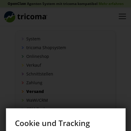
OpenClaw
Agenten System mit tricoma kompatibel
Mehr erfahren
System
tricoma Shopsystem
Onlineshop
Verkauf
Schnittstellen
Zahlung
Versand
WaWi/CRM
CRM Tools
Cookie und Tracking