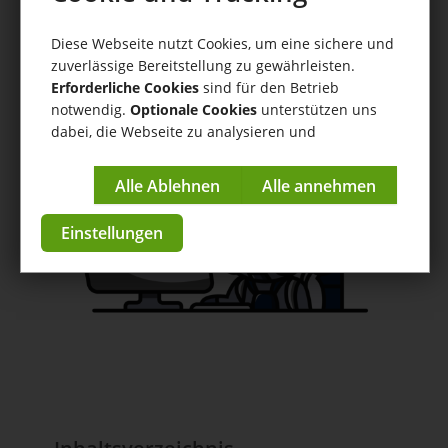
Scanstation
Diese Webseite nutzt Cookies, um eine sichere und
Hilfe
/
Scanstation
/ Lieferungen in der Scanstation
zuverlässige Bereitstellung zu gewährleisten.
zurückstellen
Erforderliche Cookies
sind für den Betrieb
notwendig.
Optionale Cookies
unterstützen uns
Anleitungen & Tutorials
dabei, die Webseite zu analysieren und
zur App im Store
kontinuierlich zu verbessern.
Impressum
|
Datenschutzerklärung
Einstellungen