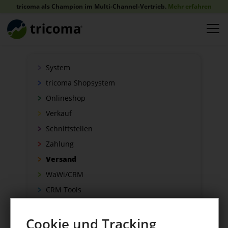
tricoma als Champion im Multi-Channel-Vertrieb.
Mehr erfahren
System
tricoma Shopsystem
Onlineshop
Verkauf
Schnittstellen
Zahlung
Versand
WaWi/CRM
CRM Tools
Cookie und Tracking