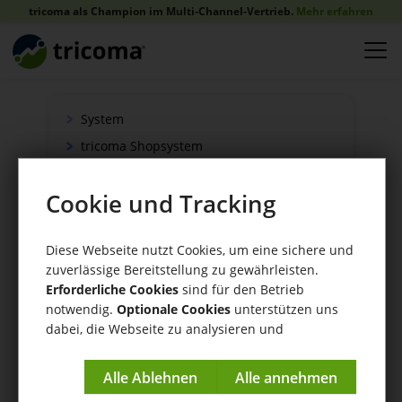
tricoma als Champion im Multi-Channel-Vertrieb.
Mehr erfahren
System
tricoma Shopsystem
Onlineshop
Cookie und Tracking
Verkauf
Schnittstellen
Diese Webseite nutzt Cookies, um eine sichere und
Zahlung
zuverlässige Bereitstellung zu gewährleisten.
Versand
Erforderliche Cookies
sind für den Betrieb
WaWi/CRM
notwendig.
Optionale Cookies
unterstützen uns
dabei, die Webseite zu analysieren und
CRM Tools
kontinuierlich zu verbessern.
Impressum
|
Datenschutzerklärung