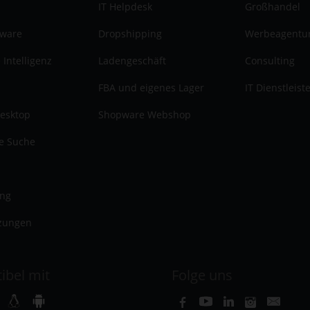
IT Helpdesk
Großhandel
tware
Dropshipping
Werbeagentu
 Intelligenz
Ladengeschäft
Consulting
FBA und eigenes Lager
IT Dienstleist
esktop
Shopware Webshop
te Suche
ung
zungen
ibel mit
Folge uns