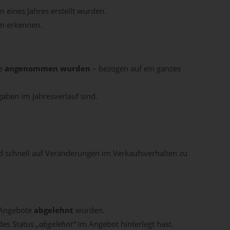
n eines Jahres erstellt wurden.
um erkennen.
te
angenommen wurden
– bezogen auf ein ganzes
gaben im Jahresverlauf sind.
d schnell auf Veränderungen im Verkaufsverhalten zu
 Angebote
abgelehnt
wurden.
des Status
„abgelehnt“
im Angebot hinterlegt hast.