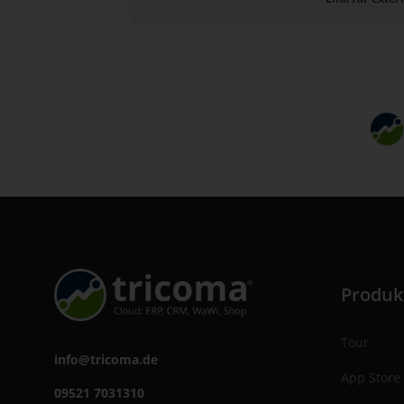
Produk
Tour
info@tricoma.de
App Store
09521 7031310