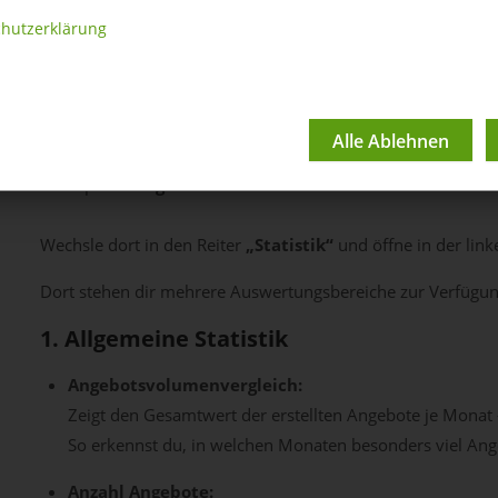
hutzerklärung
Auswertung der Angeb
Um zur Angebotsstatistik zu gelangen, öffnest du im Menü
Menüpunkt
Angebote
.
Wechsle dort in den Reiter
„Statistik“
und öffne in der link
Dort stehen dir mehrere Auswertungsbereiche zur Verfügun
1. Allgemeine Statistik
Angebotsvolumenvergleich:
Zeigt den Gesamtwert der erstellten Angebote je Monat 
So erkennst du, in welchen Monaten besonders viel An
Anzahl Angebote: