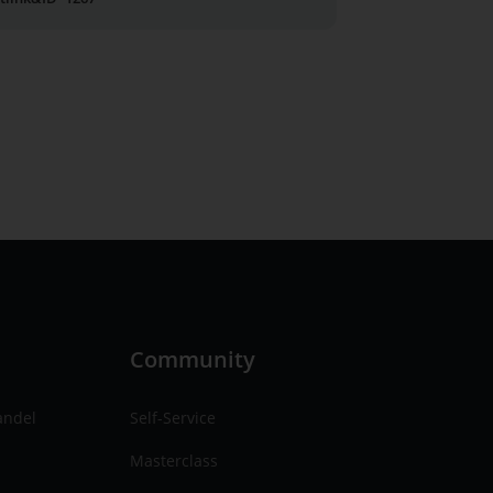
n
Community
andel
Self-Service
Masterclass