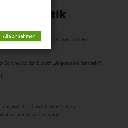
otsstatistik
 den Bereich
WaWi / CRM
und klickst auf den
en Seitenleiste den Bereich
„Allgemeine Statistik“
.
g:
– aufgeschlüsselt nach Kalenderjahren.
gebotsvolumen generiert wurde.