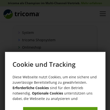
tricoma als Champion im Multi-Channel-Vertrieb.
Mehr erfahren
System
tricoma Shopsystem
Onlineshop
Verkauf
Schnittstellen
Cookie und Tracking
Zahlung
Versand
Diese Webseite nutzt Cookies, um eine sichere und
zuverlässige Bereitstellung zu gewährleisten.
WaWi/CRM
Erforderliche Cookies
sind für den Betrieb
CRM Tools
notwendig.
Optionale Cookies
unterstützen uns
dabei, die Webseite zu analysieren und
kontinuierlich zu verbessern.