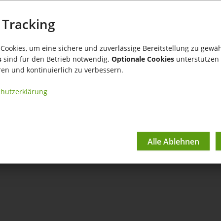
ellung aus Bestellung e
 Tracking
Cookies, um eine sichere und zuverlässige Bereitstellung zu gewäh
s
sind für den Betrieb notwendig.
Optionale Cookies
unterstützen 
stellung Lieferantenbestellungen zu erzeugen.
ren und kontinuierlich zu verbessern.
hutzerklärung
gen Sie aus einer einzelnen Bestellung eine einzelne Lieferanten
ht die Bestellung und wählen Sie im Aktionsmenü "
Lieferanteneinze