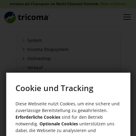
tricoma als Champion im Multi-Channel-Vertrieb.
Mehr erfahren
System
tricoma Shopsystem
Onlineshop
Verkauf
Schnittstellen
Cookie und Tracking
Zahlung
Versand
Diese Webseite nutzt Cookies, um eine sichere und
WaWi/CRM
zuverlässige Bereitstellung zu gewährleisten.
CRM Tools
Erforderliche Cookies
sind für den Betrieb
notwendig.
Optionale Cookies
unterstützen uns
dabei, die Webseite zu analysieren und