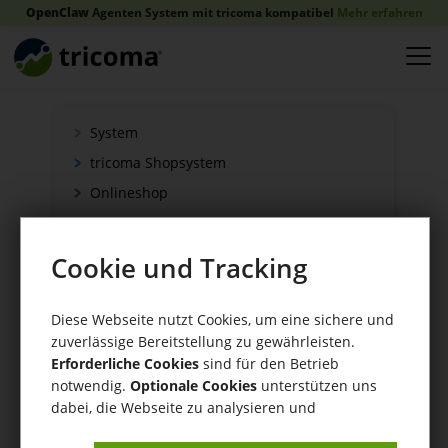
OpenClaw
Agenten System mit tricoma kompatibel
Mehr erfahren
System
tricoma Shopsystem
Onlineshop
Verkauf
Schnittstellen
Cookie und Tracking
Zahlung
Versand
Diese Webseite nutzt Cookies, um eine sichere und
zuverlässige Bereitstellung zu gewährleisten.
WaWi/CRM
Erforderliche Cookies
sind für den Betrieb
CRM Tools
notwendig.
Optionale Cookies
unterstützen uns
dabei, die Webseite zu analysieren und
kontinuierlich zu verbessern.