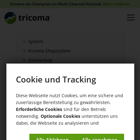
tricoma als Champion im Multi-Channel-Vertrieb.
Mehr erfahren
System
tricoma Shopsystem
Onlineshop
Verkauf
Cookie und Tracking
Schnittstellen
Zahlung
Diese Webseite nutzt Cookies, um eine sichere und
Versand
zuverlässige Bereitstellung zu gewährleisten.
WaWi/CRM
Erforderliche Cookies
sind für den Betrieb
notwendig.
Optionale Cookies
unterstützen uns
CRM Tools
dabei, die Webseite zu analysieren und
kontinuierlich zu verbessern.