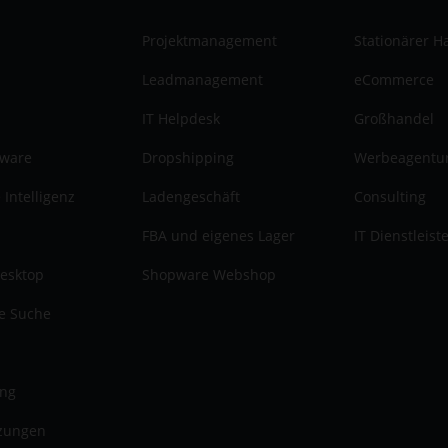
Projektmanagement
Stationärer H
Leadmanagement
eCommerce
IT Helpdesk
Großhandel
tware
Dropshipping
Werbeagentu
 Intelligenz
Ladengeschäft
Consulting
FBA und eigenes Lager
IT Dienstleist
esktop
Shopware Webshop
te Suche
ung
zungen