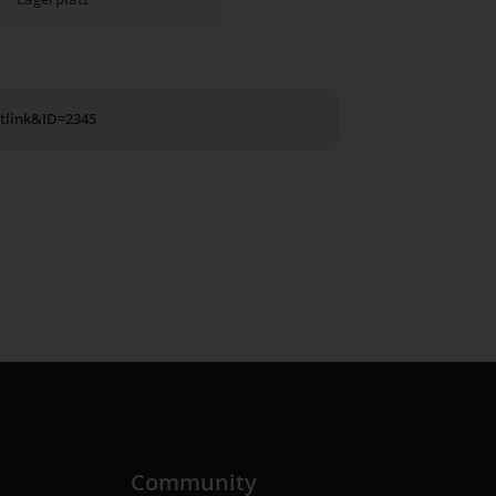
utlink&ID=2345
n
Community