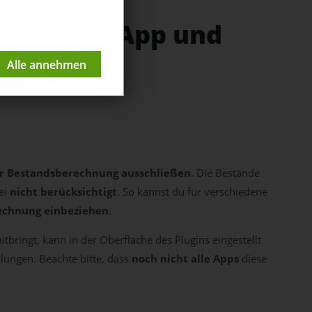
chnung je App und
er Bestandsberechnung ausschließen
. Die Bestände
bei
nicht berücksichtigt
. So kannst du für verschiedene
rechnung einbeziehen
.
tbringt, kann in der Oberfläche des Plugins eingestellt
lungen. Beachte bitte, dass
noch nicht alle Apps
diese