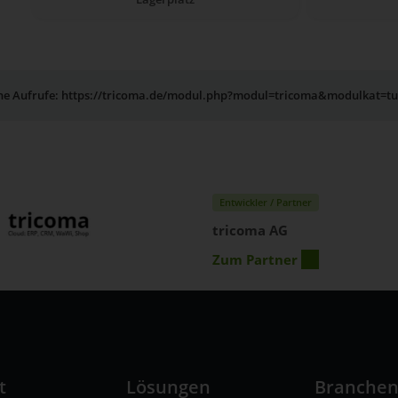
rne Aufrufe: https://tricoma.de/modul.php?modul=tricoma&modulkat=t
Entwickler / Partner
tricoma AG
Zum Partner
t
Lösungen
Branche