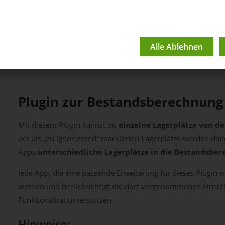
Plugin: Bestandsbere
Lagerplatz
Plugin zur Bestandsberechnung
Mit diesem Plugin kannst du
einzelne Lagerplätze von d
der als „zu ignorierend“ markierten Lagerplätze werden da
Apps
unterschiedliche Lagerplätze in die Bestandsbe
Jede App, die eine passende Erweiterung für dieses Plugin mi
werden und berücksichtigt die dort vorgenommenen Einstel
Funktionalität unterstützen.
Hinweise: