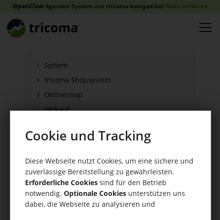
OpenClaw
Agenten System mit tricoma kompatibel
Mehr erfahren
System
tricoma Shopsystem
Onlineshop
Verkauf
Schnittstellen
Cookie und Tracking
Zahlung
Versand
Diese Webseite nutzt Cookies, um eine sichere und
WaWi/CRM
zuverlässige Bereitstellung zu gewährleisten.
Erforderliche Cookies
sind für den Betrieb
CRM Tools
notwendig.
Optionale Cookies
unterstützen uns
dabei, die Webseite zu analysieren und
kontinuierlich zu verbessern.