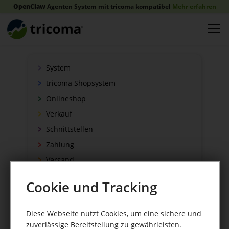
OpenClaw
Agenten System mit tricoma kompatibel
Mehr erfahren
System
tricoma Shopsystem
Onlineshop
Verkauf
Schnittstellen
Zahlung
Versand
WaWi/CRM
Cookie und Tracking
CRM Tools
Diese Webseite nutzt Cookies, um eine sichere und
zuverlässige Bereitstellung zu gewährleisten.