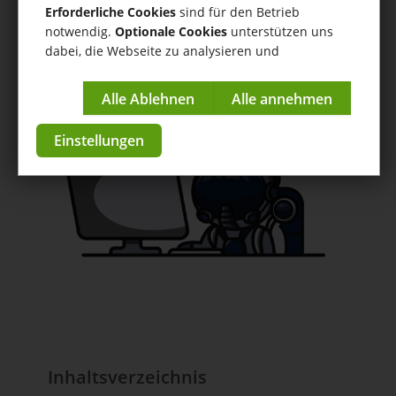
Produkte
Erforderliche Cookies
sind für den Betrieb
notwendig.
Optionale Cookies
unterstützen uns
Hilfe
/
Produkte
/ Erklärung: Sammelartikel / Set-Artikel
dabei, die Webseite zu analysieren und
kontinuierlich zu verbessern.
Anleitungen & Tutorials
Impressum
|
Datenschutzerklärung
zur App im Store
Einstellungen
Inhaltsverzeichnis