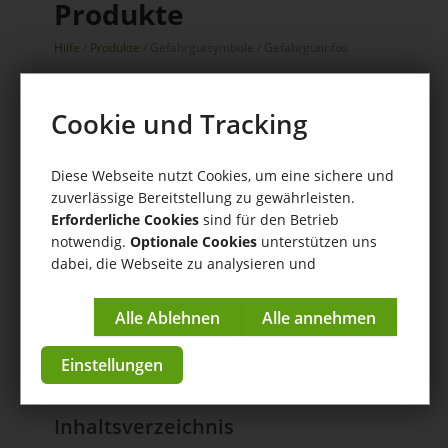
Produkte
Hilfe
/
Produkte
/ Gefahrgutsymbole / Gefahrgutinfos
Anleitungen & Tutorials
Cookie und Tracking
zur App im Store
Diese Webseite nutzt Cookies, um eine sichere und
zuverlässige Bereitstellung zu gewährleisten.
Erforderliche Cookies
sind für den Betrieb
notwendig.
Optionale Cookies
unterstützen uns
dabei, die Webseite zu analysieren und
kontinuierlich zu verbessern.
Impressum
|
Datenschutzerklärung
Einstellungen
Inhaltsverzeichnis