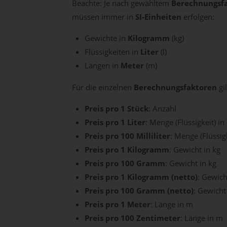
Beachte: Je nach gewähltem
Berechnungsf
müssen immer in
SI-Einheiten
erfolgen:
Gewichte in
Kilogramm
(kg)
Flüssigkeiten in
Liter
(l)
Längen in
Meter
(m)
Für die einzelnen
Berechnungsfaktoren
gil
Preis pro 1 Stück
: Anzahl
Preis pro 1 Liter
: Menge (Flüssigkeit) in 
Preis pro 100 Milliliter
: Menge (Flüssigk
Preis pro 1 Kilogramm
: Gewicht in kg
Preis pro 100 Gramm
: Gewicht in kg
Preis pro 1 Kilogramm (netto)
: Gewich
Preis pro 100 Gramm (netto)
: Gewicht 
Preis pro 1 Meter
: Länge in m
Preis pro 100 Zentimeter
: Länge in m