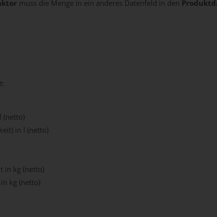
aktor
muss die Menge in ein anderes Datenfeld in den
Produkt
t:
l (netto)
eit) in l (netto)
t in kg (netto)
in kg (netto)