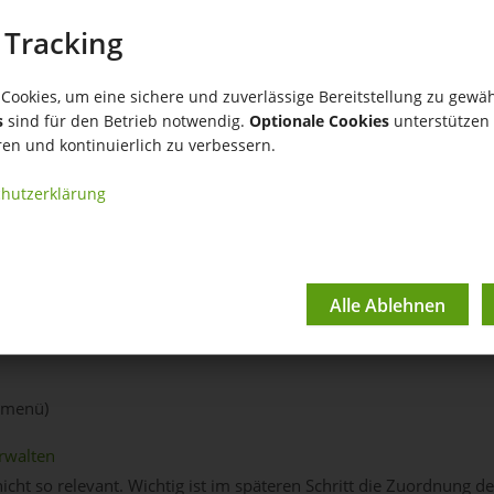
 Tracking
e einrichten und nutze
Cookies, um eine sichere und zuverlässige Bereitstellung zu gewäh
s
sind für den Betrieb notwendig.
Optionale Cookies
unterstützen 
ren und kontinuierlich zu verbessern.
nutzen, lege in der
App Produkte → Einstellungen → Datenfeldverw
hutzerklärung
d
nmenü)
rwalten
icht so relevant. Wichtig ist im späteren Schritt die Zuordnung d