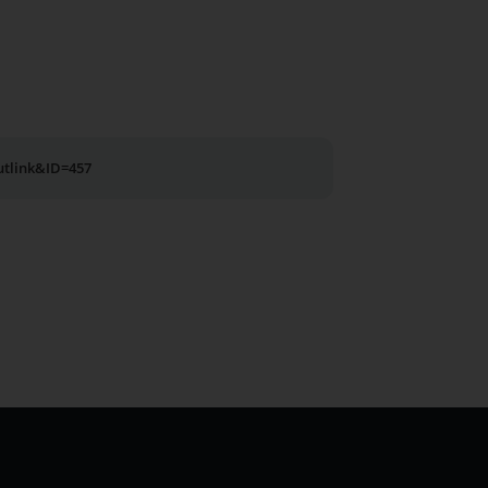
utlink&ID=457