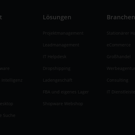
t
Lösungen
Branche
Projektmanagement
Stationärer H
Leadmanagement
eCommerce
IT Helpdesk
Großhandel
tware
Dropshipping
Werbeagentu
 Intelligenz
Ladengeschäft
Consulting
FBA und eigenes Lager
IT Dienstleist
esktop
Shopware Webshop
te Suche