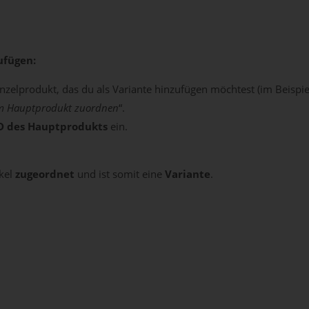
ufügen:
nzelprodukt, das du als Variante hinzufügen möchtest (im Beispiel d
m Hauptprodukt zuordnen
“.
D des Hauptprodukts
ein.
kel
zugeordnet
und ist somit eine
Variante
.