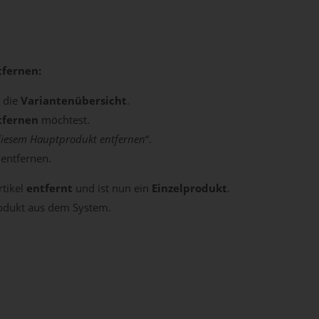
tfernen:
n die
Variantenübersicht
.
tfernen
möchtest.
diesem Hauptprodukt entfernen
“.
 entfernen.
rtikel
entfernt
und ist nun ein
Einzelprodukt
.
odukt aus dem System.