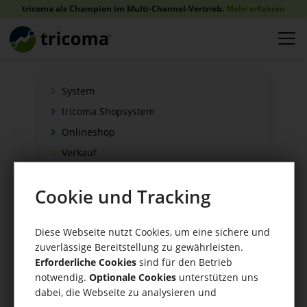
tricoma als Champion im Multi-Channel-Vertrieb.
Mehr erfahren
System
tricoma Shopsystem
Onlineshop
Verkauf
Schnittstellen
Cookie und Tracking
Zahlung
Versand
Diese Webseite nutzt Cookies, um eine sichere und
WaWi/CRM
zuverlässige Bereitstellung zu gewährleisten.
CRM Tools
Erforderliche Cookies
sind für den Betrieb
notwendig.
Optionale Cookies
unterstützen uns
dabei, die Webseite zu analysieren und