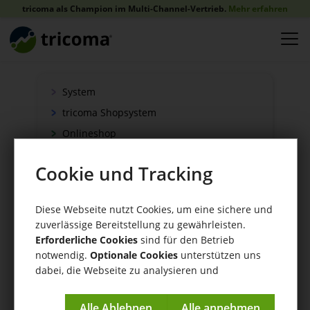
tricoma als Champion im Multi-Channel-Vertrieb.
Mehr erfahren
System
tricoma Shopsystem
Onlineshop
Verkauf
Cookie und Tracking
Schnittstellen
Zahlung
Diese Webseite nutzt Cookies, um eine sichere und
Versand
zuverlässige Bereitstellung zu gewährleisten.
WaWi/CRM
Erforderliche Cookies
sind für den Betrieb
notwendig.
Optionale Cookies
unterstützen uns
CRM Tools
dabei, die Webseite zu analysieren und
kontinuierlich zu verbessern.