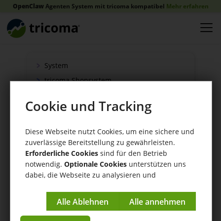
OpenClaw
Agenten System mit tricoma kompatibel
Mehr erfahren
System
tricoma Shopsystem
Onlineshop
Cookie und Tracking
Verkauf
Schnittstellen
Diese Webseite nutzt Cookies, um eine sichere und
Zahlung
zuverlässige Bereitstellung zu gewährleisten.
Erforderliche Cookies
sind für den Betrieb
Versand
notwendig.
Optionale Cookies
unterstützen uns
WaWi/CRM
dabei, die Webseite zu analysieren und
CRM Tools
kontinuierlich zu verbessern.
Impressum
|
Datenschutzerklärung