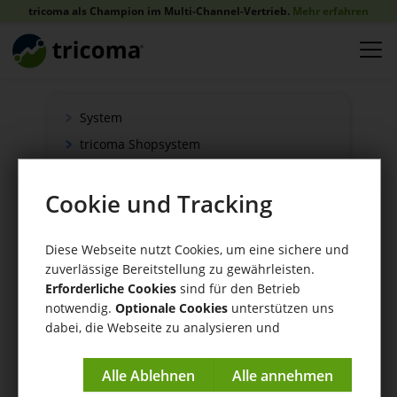
tricoma als Champion im Multi-Channel-Vertrieb.
Mehr erfahren
System
tricoma Shopsystem
Onlineshop
Cookie und Tracking
Verkauf
Schnittstellen
Diese Webseite nutzt Cookies, um eine sichere und
Zahlung
zuverlässige Bereitstellung zu gewährleisten.
Versand
Erforderliche Cookies
sind für den Betrieb
WaWi/CRM
notwendig.
Optionale Cookies
unterstützen uns
dabei, die Webseite zu analysieren und
CRM Tools
kontinuierlich zu verbessern.
Impressum
|
Datenschutzerklärung