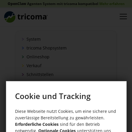
OpenClaw
Agenten System mit tricoma kompatibel
Mehr erfahren
System
tricoma Shopsystem
Onlineshop
Verkauf
Schnittstellen
Zahlung
Versand
Cookie und Tracking
WaWi/CRM
CRM Tools
Diese Webseite nutzt Cookies, um eine sichere und
zuverlässige Bereitstellung zu gewährleisten.
Erforderliche Cookies
sind für den Betrieb
notwendig.
Optionale Cookies
unterstützen uns