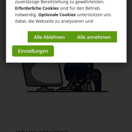
Bankkontenabgleich
zuverlässige Bereitstellung zu gewährleisten.
Erforderliche Cookies
sind für den Betrieb
Hilfe
/
Bankkontenabgleich
/ Manueller Abgleich von
notwendig.
Optionale Cookies
unterstützen uns
Zahlungen
dabei, die Webseite zu analysieren und
kontinuierlich zu verbessern.
Anleitungen & Tutorials
Impressum
|
Datenschutzerklärung
zur App im Store
Einstellungen