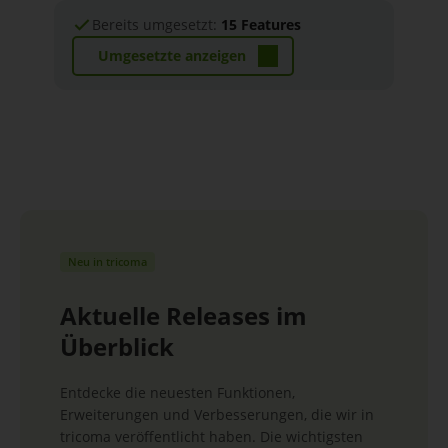
Bereits umgesetzt:
15 Features
Einen Liquiditätsplan erstellen, der auf den
Umgesetzte anzeigen
erfassten Eingangsrechnungen, dem
Bankkontenabgleich, gegebenenfalls dem
Kassensystem, den erstellten Ausgangsrechnungen
sowie den Daten aus der Vertrags-App basiert, um
potenzielle Liquiditätsengpässe frühzeitig zu
erkennen.
Neu in tricoma
Aktuelle Releases im
Überblick
Entdecke die neuesten Funktionen,
Erweiterungen und Verbesserungen, die wir in
tricoma veröffentlicht haben. Die wichtigsten