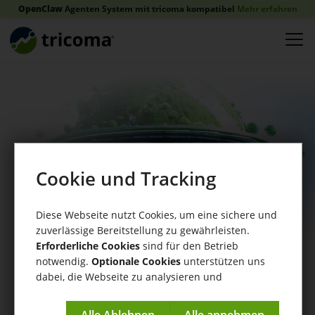
OpenClaw
Agenten System mit tricoma kompatibel
Mehr erfahren
Cookie und Tracking
Diese Webseite nutzt Cookies, um eine sichere und
zuverlässige Bereitstellung zu gewährleisten.
Erforderliche Cookies
sind für den Betrieb
notwendig.
Optionale Cookies
unterstützen uns
dabei, die Webseite zu analysieren und
Einblicke & Ausblicke
kontinuierlich zu verbessern.