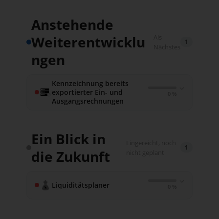
Anstehende
Weiterentwicklu
Als
1
Nächstes
ngen
Kennzeichnung bereits
exportierter Ein- und
0 %
Ausgangsrechnungen
Kennzeichnung
Ein Blick in
bereits exportierter
Eingereicht, noch
1
die Zukunft
nicht geplant
Ein- und
Ausgangsrechnungen
Liquiditätsplaner
0 %
Kennzeichnung bereits exportierter Ein- und
Liquiditätsplaner
Ausgangsrechnungen