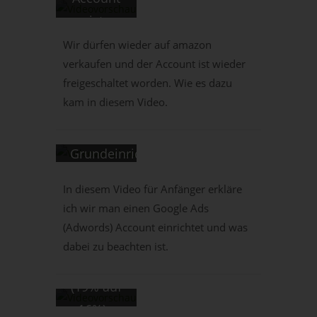
ist
tricoma
wieder
Wir dürfen wieder auf amazon
Vlog 0-
verkaufen und der Account ist wieder
freigeschaltet
freigeschaltet worden. Wie es dazu
100 #7:
- Geht
kam in diesem Video.
Google
der Vlog
Ads -
weiter?
tricoma
Grundeinrichtung
talk
des
In diesem Video für Anfänger erkläre
#013:
Accounts
ich wir man einen Google Ads
Anpassung
- Jetzt
(Adwords) Account einrichtet und was
der
starten
dabei zu beachten ist.
MwSt
wir
(19% auf
16%) -