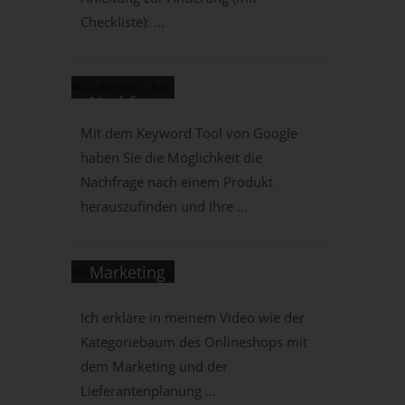
Keyword
zur
Checkliste): ...
Auswertung
Checkliste/Anleitungen
-
Nachfrage
nach
Mit dem Keyword Tool von Google
tricoma
haben Sie die Möglichkeit die
Produkten
Nachfrage nach einem Produkt
Vlog 0-
ermitteln
herauszufinden und Ihre ...
100 #12:
-
Shopkategoriestruktur,
Unternehmensaufbau
Marketing
und
Ich erkläre in meinem Video wie der
Lieferantenplanung
Kategoriebaum des Onlineshops mit
-
dem Marketing und der
eCommerce
Lieferantenplanung ...