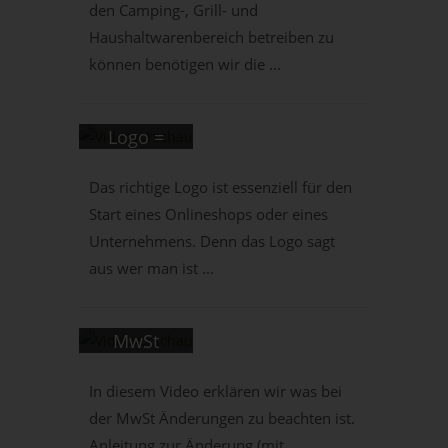
Vlog 0-
den Camping-, Grill- und
Lieferanten
Haushaltwarenbereich betreiben zu
100 #10:
und
können benötigen wir die ...
Das
wichtige
richtige
Kriterien
Logo =
Wer bin
tricoma
Das richtige Logo ist essenziell für den
ich und
talk
Start eines Onlineshops oder eines
was will
Unternehmens. Denn das Logo sagt
#014:
ich -
aus wer man ist ...
Anpassung
Marketingstrategie
der
MwSt
tricoma
(19% auf
In diesem Video erklären wir was bei
Vlog 0-
16%) -
der MwSt Änderungen zu beachten ist.
100 #11:
Erklärung
Anleitung zur Änderung (mit