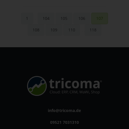
1
...
104
105
106
107
108
109
110
...
118
info@tricoma.de
09521 7031310