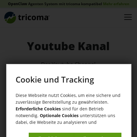
OpenClaw
Agenten System mit tricoma kompatibel
Mehr erfahren
Youtube Kanal
tricoma
Wissen -
Der Youtube Channel
Erst
Hitmeister,
Cookie und Tracking
dann
real.de?
Diese Webseite nutzt Cookies, um eine sichere und
zuverlässige Bereitstellung zu gewährleisten.
Lohnt
Wir stellen uns die Frage ob real.de als
eCommerce
Erforderliche Cookies
sind für den Betrieb
Plattform überhaupt Sinn macht, oder
sich die
notwendig.
Optionale Cookies
unterstützen uns
Vlog 0-
dabei, die Webseite zu analysieren und
ob man lieber eine Alternative nutzen
Plattform
100 #4
kontinuierlich zu verbessern.
sollte?
überhaupt?