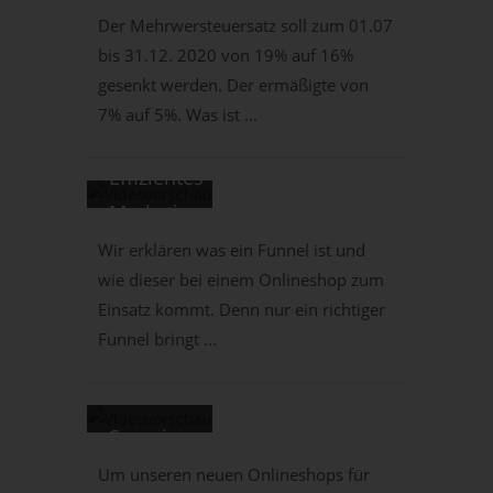
tricoma
Was ist
Der Mehrwersteuersatz soll zum 01.07
Vlog 0-
bis 31.12. 2020 von 19% auf 16%
im ERP
100 #8:
gesenkt werden. Der ermäßigte von
System
Der
7% auf 5%. Was ist ...
zu
Funnel -
beachten?
Effizientes
Erstinfos!
Marketing
tricoma
= Kein
Wir erklären was ein Funnel ist und
Vlog 0-
wie dieser bei einem Onlineshop zum
Geld
100 #9:
Einsatz kommt. Denn nur ein richtiger
verbrennen
Neue
Funnel bringt ...
- Online
Lieferanten
Marketing
-
Sourcing
tricoma
von
Um unseren neuen Onlineshops für