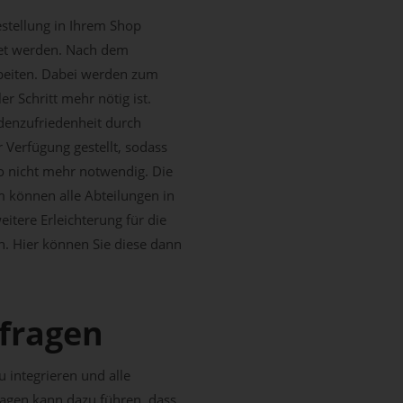
estellung in Ihrem Shop
tet werden. Nach dem
rbeiten. Dabei werden zum
 Schritt mehr nötig ist.
ndenzufriedenheit durch
Verfügung gestellt, sodass
so nicht mehr notwendig. Die
m können alle Abteilungen in
itere Erleichterung für die
n. Hier können Sie diese dann
fragen
 integrieren und alle
ragen kann dazu führen, dass