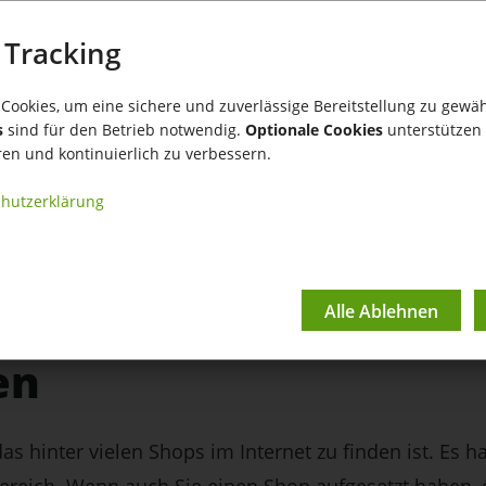
 Tracking
Cookies, um eine sichere und zuverlässige Bereitstellung zu gewäh
s
sind für den Betrieb notwendig.
Optionale Cookies
unterstützen 
ren und kontinuierlich zu verbessern.
hutzerklärung
ienz im Arbeitsalltag 
assensystem mit eine
en
das hinter vielen Shops im Internet zu finden ist. Es 
ereich. Wenn auch Sie einen Shop aufgesetzt haben, d