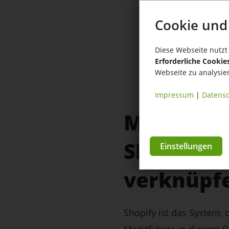
Cookie und
Diese Webseite nutzt 
Erforderliche Cookie
Webseite zu analysie
Impressum
|
Datensc
Mehr Effiz
Shopify K
Einstellungen
verknüpf
Shopify ist das System, 
Marktführer in diesem B