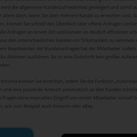
 wird die allgemeine Kundenzufriedenheit gesteigert und somit a
 allem dann, wenn Sie über mehrere Kanäle zu erreichen sind, da
, können Sie schnell den Überblick über offene Anfragen verlier
alle Anfragen an einem Ort und können so deutlich effizienter ar
n aus den unterschiedlichen Kanälen im Ticketsystem zu sammeln
dem Beantworten der Kundenanfragen hat der Mitarbeiter zudem 
cks Aktionen ausführen. So ist eine Gutschrift kein großer Aufw
nden.
t tricoma können Sie erreichen, indem Sie die Funktion „Autores
n und eine passende Antwort automatisch an den Kunden schicken
ele Fragen ohne manuellen Eingriff von einem Mitarbeiter schnell b
en, wie zum Beispiel auch Amazon oder eBay.