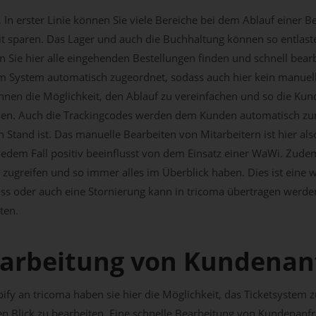
. In erster Linie können Sie viele Bereiche bei dem Ablauf einer B
eit sparen. Das Lager und auch die Buchhaltung können so entlas
 Sie hier alle eingehenden Bestellungen finden und schnell bea
m System automatisch zugeordnet, sodass auch hier kein manueller
 Ihnen die Möglichkeit, den Ablauf zu vereinfachen und so die Ku
hen. Auch die Trackingcodes werden dem Kunden automatisch zur 
Stand ist. Das manuelle Bearbeiten von Mitarbeitern ist hier al
jedem Fall positiv beeinflusst von dem Einsatz einer WaWi. Zude
 zugreifen und so immer alles im Überblick haben. Dies ist eine we
ss oder auch eine Stornierung kann in tricoma übertragen werde
ten.
earbeitung von Kundenan
y an tricoma haben sie hier die Möglichkeit, das Ticketsystem zu
n Blick zu bearbeiten. Eine schnelle Bearbeitung von Kundenanf