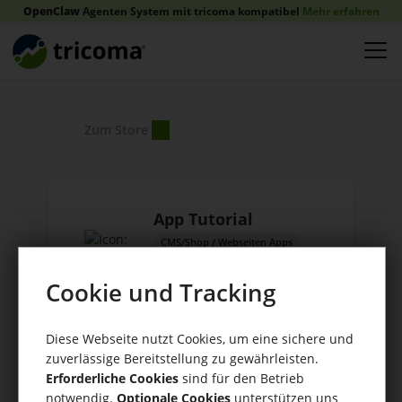
OpenClaw
Agenten System mit tricoma kompatibel
Mehr erfahren
Zum Store
App Tutorial
CMS/Shop / Webseiten Apps
Anbieter:
Cookie und Tracking
tricoma AG
Diese Webseite nutzt Cookies, um eine sichere und
zuverlässige Bereitstellung zu gewährleisten.
Erforderliche Cookies
sind für den Betrieb
notwendig.
Optionale Cookies
unterstützen uns