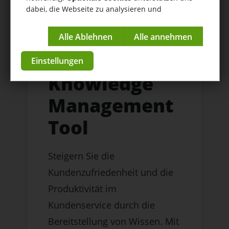
dabei, die Webseite zu analysieren und
kontinuierlich zu verbessern.
Impressum
|
Datenschutzerklärung
Wissensmanagement Software für Ihren
Einstellungen
Kundenservice
Knowledge
Management
Tool
Steigern Sie die
Kundenzufriedenheit und die
Produktivität im
Kundenservice durch die
Bereitstellung von Wissen. Mit